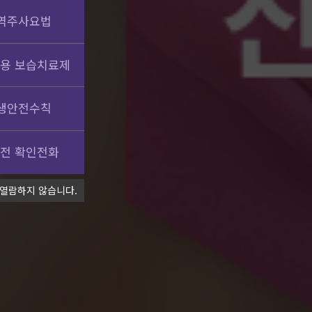
역주사요법
용 보습치료제
생안전수칙
전 확인전화
 열람하지 않습니다.