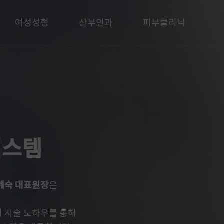
여성성형
산부인과
피부클리닉
상담
시스템
혜숙 대표원장
은
 시술 노하우를 통해