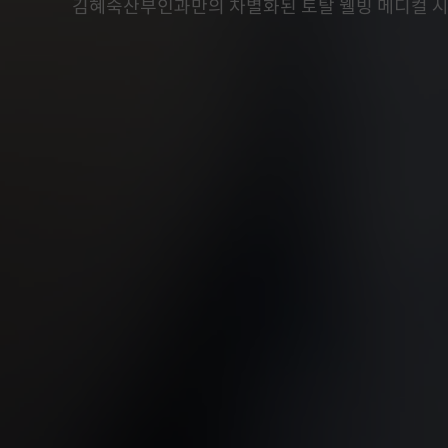
김혜숙산부인과만의 차별화된 토탈 웰빙 메디컬 