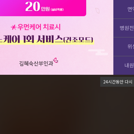
면
병원전
위
내원
24시간동안 다시