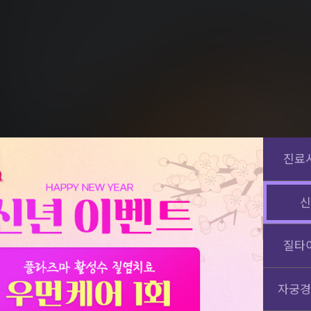
진료
신
질타
자궁경